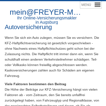
mein@FREYER-Makler.de
Ihr Online-Ver­sicherungs­makler
in Augsburg
Auto­ver­si­che­rung
Wenn Sie sich ein Auto zulegen, müssen Sie es ver­sichern. Die
KFZ-Haft­pflichtversicherung ist gesetzlich vorgeschrieben -
ohne Nachweis eines Haft­pflichtschutzes geht schon bei der
Zulassung nichts. Die Haft­pflicht tritt immer dann ein, wenn Sie
schuldhaft einen anderen Verkehrsteilnehmer schädigen. Teil-
oder Vollkasko können freiwillig abgeschlossen werden.
Datenschutzerklärung
Kaskoversicherungen zahlen auch für Schäden am eigenen
Fahrzeug.
Viele Faktoren bestimmen den Beitrag
Die Höhe der Beiträge zur KFZ-Versicherung hängt von vielen
Faktoren ab - vom Zeitraum, den Sie bereits unfallfrei
zurückgelegt haben, von Fahrzeugtyp und Regionalklasse, von
der gewünschten Selbstbeteiligung und davon, ob Sie als