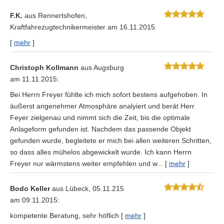
F.K.
aus Rennertshofen
,
Kraftfahrezugtechnikermeister
am 16.11.2015
[
mehr
]
Christoph Kollmann
aus Augsburg
am 11.11.2015:
Bei Herrn Freyer fühlte ich mich sofort bestens aufgehoben. In
äußerst angenehmer Atmosphäre analyiert und berät Herr
Feyer zielgenau und nimmt sich die Zeit, bis die optimale
Anlageform gefunden ist. Nachdem das passende Objekt
gefunden wurde, begleitete er mich bei allen weiteren Schritten,
so dass alles mühelos abgewickelt wurde. Ich kann Herrn
Freyer nur wärmstens weiter empfehlen und w...
[
mehr
]
Bodo Keller
aus Lübeck
, 05.11.215
am 09.11.2015:
kompetente Beratung, sehr höflich
[
mehr
]