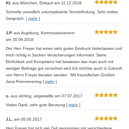
KL
aus München
, Einkauf
am 11.12.2018:
Schnelle unendlich unkomplizierte Terminfindung. Sehr nettes
Gespräch.
[
mehr
]
J.P.
aus Augsburg
, Kommissioniererin
am 20.06.2018:
Der Herr Freyer hat einen sehr guten Eindruck hinterlassen und
mich richtig in Sachen Versicherungen informiert. Seine
Ehrlichkeit und Kompetenz hat bewiesen das man auch mit
weniger Beiträge gut versichert wird.Ich möchte auch in Zukunft
von Herrn Freyer beraten werden . Mit freundlichen Grüßen
Jana Pommerening
[
mehr
]
o.
aus olching
, angestellte
am 07.07.2017:
Vielen Dank, sehr gute Beratung
[
mehr
]
J.L.
am 05.05.2017:
Herr Freyer hat sich viel Zeit genommen mir verschiedene