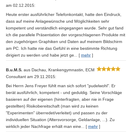
am 02.12.2015:
Heute erster ausführlicher Telefonkontakt, hatte den Eindruck,
dass auf meine Anlagewünsche und Möglichkeiten sehr
kompetent und verständlich eingegangen wurde. Sehr gut fand
ich die parallele Präsentation der vorgeschlagenen Produkte mit
den zugehörigen Graphiken und Daten auf meinem Bildschirm
am PC. Ich hatte nie das Gefühl in eine bestimmte Richtung
dirigiert zu werden und habe jetzt ge...
[
mehr
]
B.u.M.S.
aus Dachau
, Krankengymnastin, ECM
Consultant
am 29.11.2015:
Bei Herrn Jens Freyer fühlt man sich sofort "pudelwohl". Er
berät ausführlich, kompetent - und geduldig. Seine Vorschläge
basieren auf der eigenen (hinterfragten, aber nie in Frage
gestellten) Risikobereitschaft (man wird zu keinen
"Experimenten" überredet/verleitet) und passen zu der
individuellen Situation (Alters­vorsorge, Geldanlage, ...). Zu
wirklich jeder Nachfrage erhält man eine...
[
mehr
]