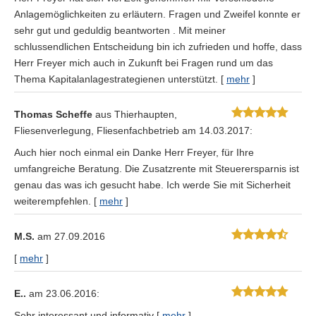
Anlagemöglichkeiten zu erläutern. Fragen und Zweifel konnte er
sehr gut und geduldig beantworten . Mit meiner
schlussendlichen Entscheidung bin ich zufrieden und hoffe, dass
Herr Freyer mich auch in Zukunft bei Fragen rund um das
Thema Kapitalanlagestrategienen unterstützt.
[
mehr
]
Thomas Scheffe
aus Thierhaupten
,
Fliesenverlegung, Fliesenfachbetrieb
am 14.03.2017:
Auch hier noch einmal ein Danke Herr Freyer, für Ihre
umfangreiche Beratung. Die Zusatzrente mit Steuerersparnis ist
genau das was ich gesucht habe. Ich werde Sie mit Sicherheit
weiterempfehlen.
[
mehr
]
M.S.
am 27.09.2016
[
mehr
]
E..
am 23.06.2016:
Sehr interessant und informativ
[
mehr
]