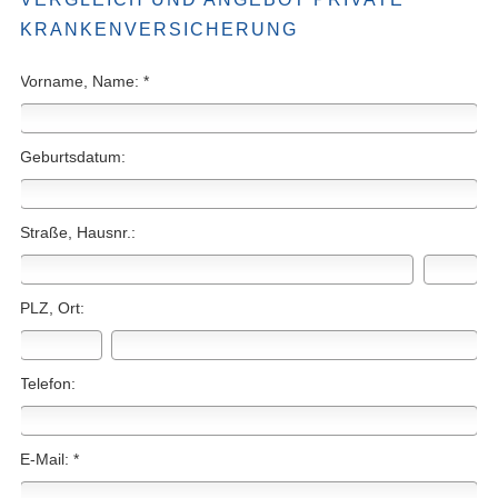
KRANKEN­VER­SI­CHE­RUNG
Vorname, Name: *
Geburts­datum:
Straße, Hausnr.:
PLZ, Ort:
Telefon:
E-Mail: *