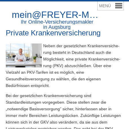
mein@FREYER-Makler.de
Ihr Online-Ver­sicherungs­makler
in Augsburg
Private Kranken­ver­si­che­rung
Neben der gesetzlichen Kranken­ver­si­che­
rung besteht in Deutschland auch die
Möglichkeit, eine private Kranken­ver­si­che­
rung (PKV) abzuschließen. Über eine
Vielzahl an PKV-Tarifen ist es möglich, eine
Gesundheitsversorgung zu wählen, die den eigenen
Bedürfnissen entspricht.
Bei der gesetzlichen Kranken­ver­si­che­rung sind
Standardleistungen vorgegeben. Diese stellen zwar die
„notwendige Basisversorgung“ sicher, hinterlassen aber in
immer mehr Bereichen Leistungslücken. Zukünftige Leistungen
können sich in der GKV also verändern, da sie aus dem
Leistungskatalog gestrichen werden. Das geht bei der PKV